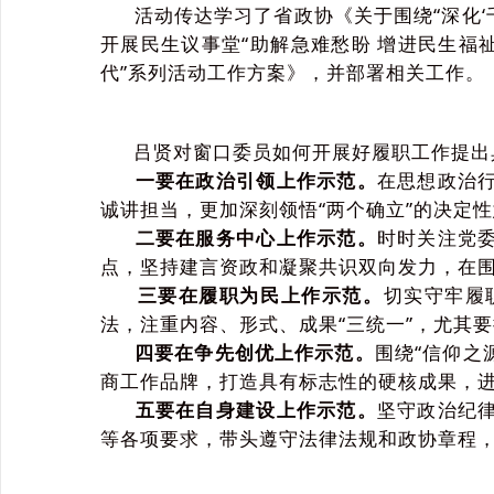
活动传达学习了省政协《关于围绕“深化‘千
开展民生议事堂“助解急难愁盼 增进民生福
代”系列活动工作方案》，并部署相关工作。
吕贤对窗口委员如何开展好履职工作提出
一要在政治引领上作示范。
在思想政治
诚讲担当，更加深刻领悟“两个确立”的决定
二要在服务中心上作示范。
时时关注党
点，坚持建言资政和凝聚共识双向发力，在
三要在履职为民上作示范。
切实守牢履
法，注重内容、形式、成果“三统一”，尤其
四要在争先创优上作示范。
围绕“信仰之
商工作品牌，打造具有标志性的硬核成果，
五要在自身建设上作示范。
坚守政治纪
等各项要求，带头遵守法律法规和政协章程